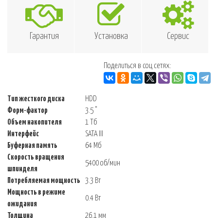
Гарантия
Установка
Сервис
Поделиться в соц сетях:
Тип жесткого диска
HDD
Форм-фактор
3.5 "
Объем накопителя
1 Тб
Интерфейс
SATA III
Буферная память
64 Мб
Скорость вращения
5400 об/мин
шпинделя
Потребляемая мощность
3.3 Вт
Мощность в режиме
0.4 Вт
ожидания
Толщина
26.1 мм