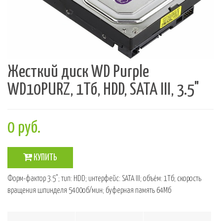
Жесткий диск WD Purple
WD10PURZ, 1Тб, HDD, SATA III, 3.5"
0 руб.
КУПИТЬ
Форм-фактор 3.5"; тип: HDD; интерфейс: SATA III; объём: 1Тб; скорость
вращения шпинделя 5400об/мин; буферная память 64Мб